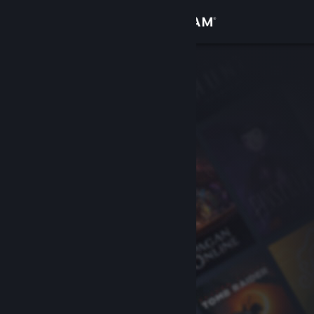
Увійти
Крамниця
Спільнота
Інформація
Підтримка
Змінити мову
Завантажити мобільний застосунок Steam
Переглянути повну версію