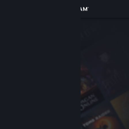
Увійти
Крамниця
Спільнота
Інформація
Підтримка
Змінити мову
Завантажити мобільний застосунок Steam
Переглянути повну версію