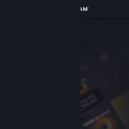
Увійти
Крамниця
Спільнота
Інформація
Підтримка
Змінити мову
Завантажити мобільний застосунок Steam
Переглянути повну версію