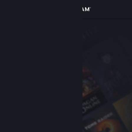
Увійти
Крамниця
Спільнота
Інформація
Підтримка
Змінити мову
Завантажити мобільний застосунок Steam
Переглянути повну версію