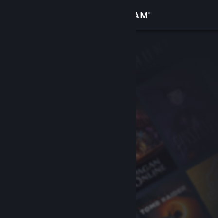
Увійти
Крамниця
Спільнота
Інформація
Підтримка
Змінити мову
Завантажити мобільний застосунок Steam
Переглянути повну версію