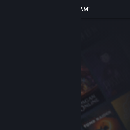
Увійти
Крамниця
Спільнота
Інформація
Підтримка
Змінити мову
Завантажити мобільний застосунок Steam
Переглянути повну версію