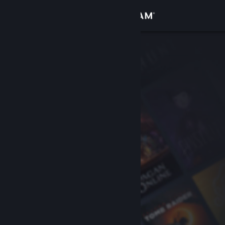
Увійти
Крамниця
Спільнота
Інформація
Підтримка
Змінити мову
Завантажити мобільний застосунок Steam
Переглянути повну версію