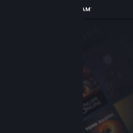
Увійти
Крамниця
Спільнота
Інформація
Підтримка
Змінити мову
Завантажити мобільний застосунок Steam
Переглянути повну версію