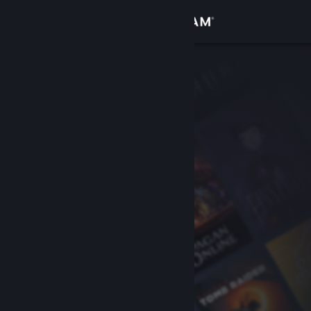
Увійти
Крамниця
Спільнота
Інформація
Підтримка
Змінити мову
Завантажити мобільний застосунок Steam
Переглянути повну версію