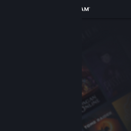
Увійти
Крамниця
Спільнота
Інформація
Підтримка
Змінити мову
Завантажити мобільний застосунок Steam
Переглянути повну версію