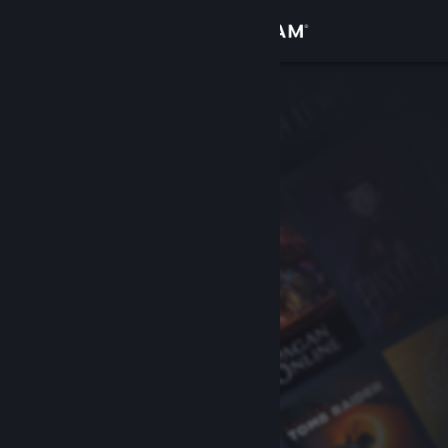
Увійти
Крамниця
Спільнота
Інформація
Підтримка
Змінити мову
Завантажити мобільний застосунок Steam
Переглянути повну версію