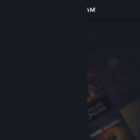
Увійти
Крамниця
Спільнота
Інформація
Підтримка
Змінити мову
Завантажити мобільний застосунок Steam
Переглянути повну версію