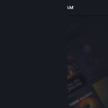
Увійти
Крамниця
Спільнота
Інформація
Підтримка
Змінити мову
Завантажити мобільний застосунок Steam
Переглянути повну версію