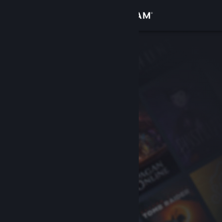
Увійти
Крамниця
Спільнота
Інформація
Підтримка
Змінити мову
Завантажити мобільний застосунок Steam
Переглянути повну версію