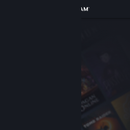
Увійти
Крамниця
Спільнота
Інформація
Підтримка
Змінити мову
Завантажити мобільний застосунок Steam
Переглянути повну версію