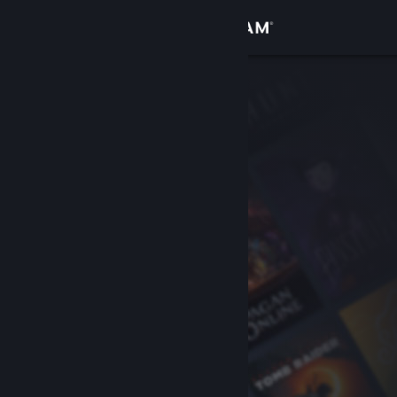
Увійти
Крамниця
Спільнота
Інформація
Підтримка
Змінити мову
Завантажити мобільний застосунок Steam
Переглянути повну версію