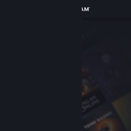
Увійти
Крамниця
Спільнота
Інформація
Підтримка
Змінити мову
Завантажити мобільний застосунок Steam
Переглянути повну версію