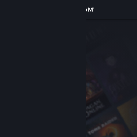
Увійти
Крамниця
Спільнота
Інформація
Підтримка
Змінити мову
Завантажити мобільний застосунок Steam
Переглянути повну версію