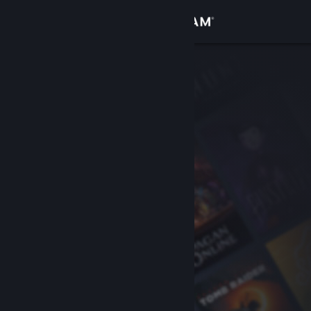
Увійти
Крамниця
Спільнота
Інформація
Підтримка
Змінити мову
Завантажити мобільний застосунок Steam
Переглянути повну версію