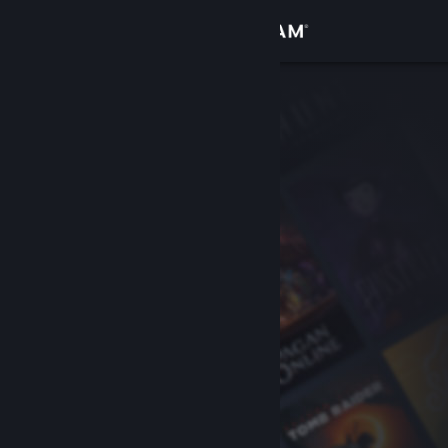
Увійти
Крамниця
Спільнота
Інформація
Підтримка
Змінити мову
Завантажити мобільний застосунок Steam
Переглянути повну версію