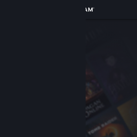
Увійти
Крамниця
Спільнота
Інформація
Підтримка
Змінити мову
Завантажити мобільний застосунок Steam
Переглянути повну версію