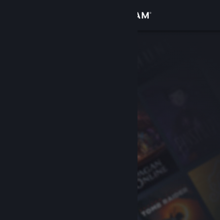
Увійти
Крамниця
Спільнота
Інформація
Підтримка
Змінити мову
Завантажити мобільний застосунок Steam
Переглянути повну версію