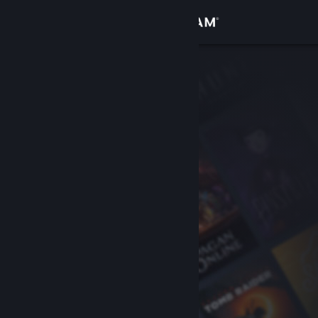
Увійти
Крамниця
Спільнота
Інформація
Підтримка
Змінити мову
Завантажити мобільний застосунок Steam
Переглянути повну версію