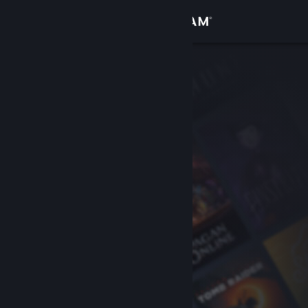
Увійти
Крамниця
Спільнота
Інформація
Підтримка
Змінити мову
Завантажити мобільний застосунок Steam
Переглянути повну версію