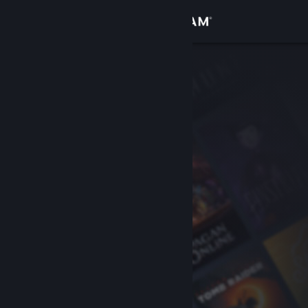
Увійти
Крамниця
Спільнота
Інформація
Підтримка
Змінити мову
Завантажити мобільний застосунок Steam
Переглянути повну версію