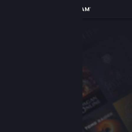
Увійти
Крамниця
Спільнота
Інформація
Підтримка
Змінити мову
Завантажити мобільний застосунок Steam
Переглянути повну версію