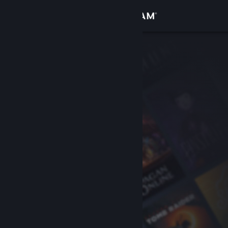
Увійти
Крамниця
Спільнота
Інформація
Підтримка
Змінити мову
Завантажити мобільний застосунок Steam
Переглянути повну версію