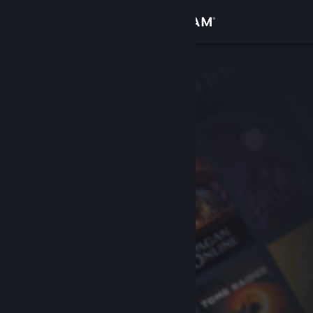
Увійти
Крамниця
Спільнота
Інформація
Підтримка
Змінити мову
Завантажити мобільний застосунок Steam
Переглянути повну версію