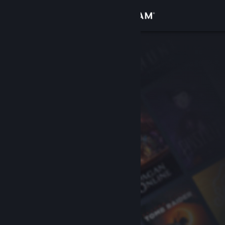
Увійти
Крамниця
Спільнота
Інформація
Підтримка
Змінити мову
Завантажити мобільний застосунок Steam
Переглянути повну версію