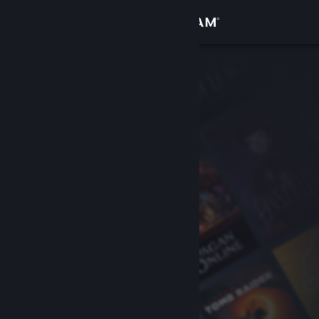
Увійти
Крамниця
Спільнота
Інформація
Підтримка
Змінити мову
Завантажити мобільний застосунок Steam
Переглянути повну версію