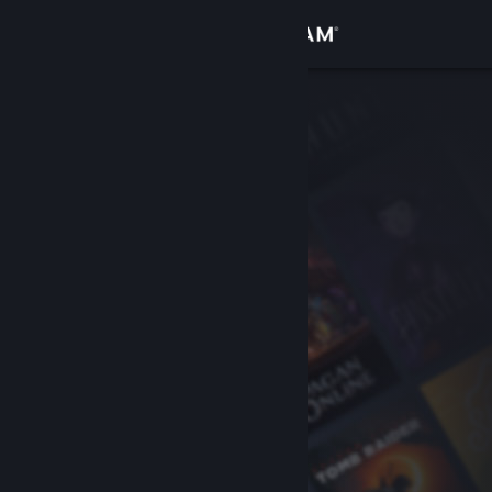
Увійти
Крамниця
Спільнота
Інформація
Підтримка
Змінити мову
Завантажити мобільний застосунок Steam
Переглянути повну версію