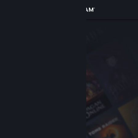
Увійти
Крамниця
Спільнота
Інформація
Підтримка
Змінити мову
Завантажити мобільний застосунок Steam
Переглянути повну версію