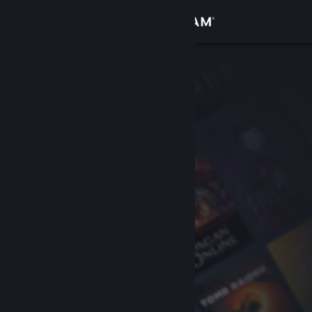
Увійти
Крамниця
Спільнота
Інформація
Підтримка
Змінити мову
Завантажити мобільний застосунок Steam
Переглянути повну версію