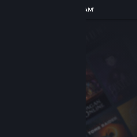
Увійти
Крамниця
Спільнота
Інформація
Підтримка
Змінити мову
Завантажити мобільний застосунок Steam
Переглянути повну версію