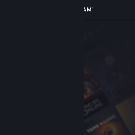
Увійти
Крамниця
Спільнота
Інформація
Підтримка
Змінити мову
Завантажити мобільний застосунок Steam
Переглянути повну версію