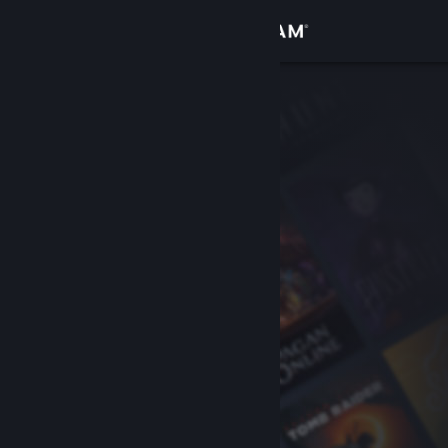
Увійти
Крамниця
Спільнота
Інформація
Підтримка
Змінити мову
Завантажити мобільний застосунок Steam
Переглянути повну версію