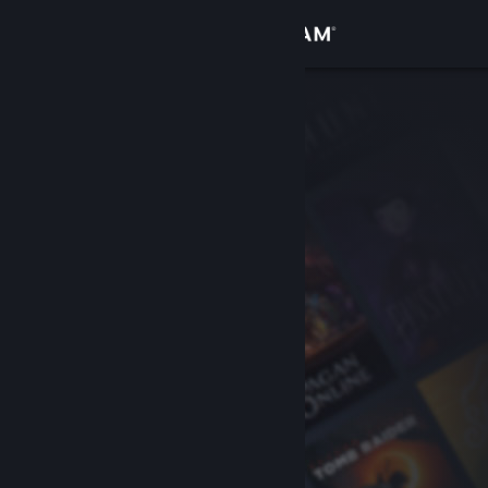
Увійти
Крамниця
Спільнота
Інформація
Підтримка
Змінити мову
Завантажити мобільний застосунок Steam
Переглянути повну версію