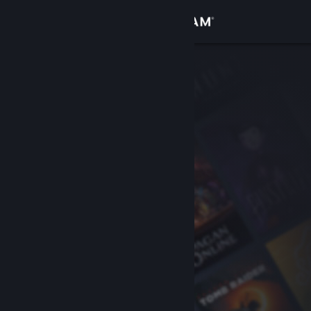
Увійти
Крамниця
Спільнота
Інформація
Підтримка
Змінити мову
Завантажити мобільний застосунок Steam
Переглянути повну версію