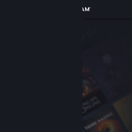
Увійти
Крамниця
Спільнота
Інформація
Підтримка
Змінити мову
Завантажити мобільний застосунок Steam
Переглянути повну версію