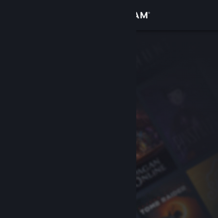
Увійти
Крамниця
Спільнота
Інформація
Підтримка
Змінити мову
Завантажити мобільний застосунок Steam
Переглянути повну версію