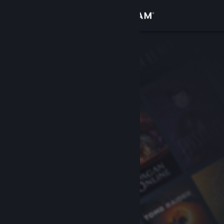
Увійти
Крамниця
Спільнота
Інформація
Підтримка
Змінити мову
Завантажити мобільний застосунок Steam
Переглянути повну версію