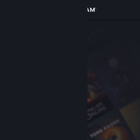
Увійти
Крамниця
Спільнота
Інформація
Підтримка
Змінити мову
Завантажити мобільний застосунок Steam
Переглянути повну версію