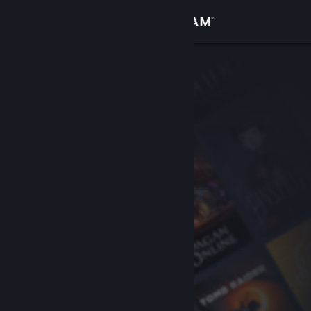
Увійти
Крамниця
Спільнота
Інформація
Підтримка
Змінити мову
Завантажити мобільний застосунок Steam
Переглянути повну версію