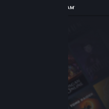
Увійти
Крамниця
Спільнота
Інформація
Підтримка
Змінити мову
Завантажити мобільний застосунок Steam
Переглянути повну версію