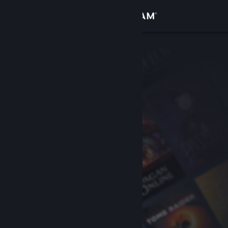
Увійти
Крамниця
Спільнота
Інформація
Підтримка
Змінити мову
Завантажити мобільний застосунок Steam
Переглянути повну версію