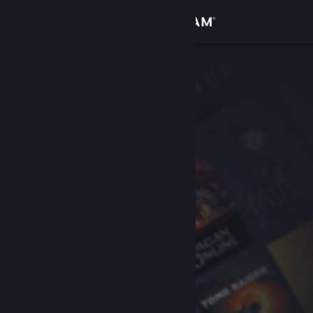
Увійти
Крамниця
Спільнота
Інформація
Підтримка
Змінити мову
Завантажити мобільний застосунок Steam
Переглянути повну версію