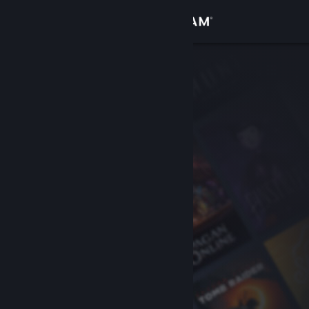
Увійти
Крамниця
Спільнота
Інформація
Підтримка
Змінити мову
Завантажити мобільний застосунок Steam
Переглянути повну версію