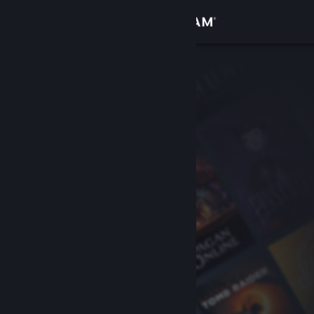
Увійти
Крамниця
Спільнота
Інформація
Підтримка
Змінити мову
Завантажити мобільний застосунок Steam
Переглянути повну версію