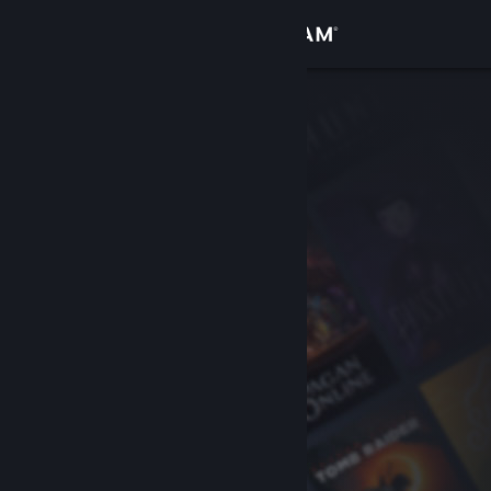
Увійти
Крамниця
Спільнота
Інформація
Підтримка
Змінити мову
Завантажити мобільний застосунок Steam
Переглянути повну версію