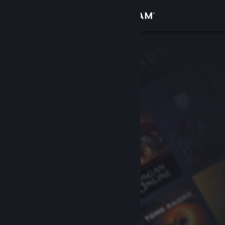
Увійти
Крамниця
Спільнота
Інформація
Підтримка
Змінити мову
Завантажити мобільний застосунок Steam
Переглянути повну версію